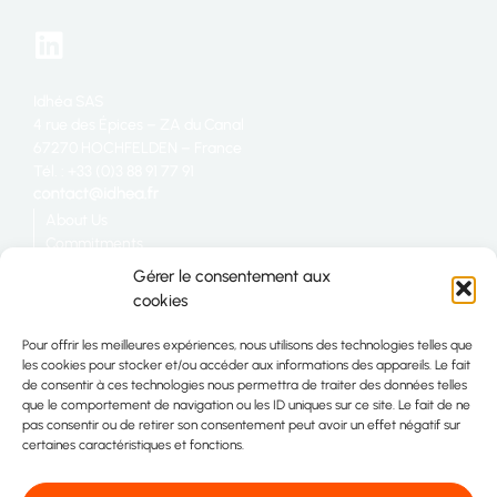
Idhéa SAS
4 rue des Épices – ZA du Canal
67270 HOCHFELDEN – France
Tél. : +33 (0)3 88 91 77 91
About Us
Commitments
Catering
Gérer le consentement aux
Industry
cookies
Retail
Join us
Pour offrir les meilleures expériences, nous utilisons des technologies telles que
Site map
les cookies pour stocker et/ou accéder aux informations des appareils. Le fait
Contact
de consentir à ces technologies nous permettra de traiter des données telles
que le comportement de navigation ou les ID uniques sur ce site. Le fait de ne
pas consentir ou de retirer son consentement peut avoir un effet négatif sur
certaines caractéristiques et fonctions.