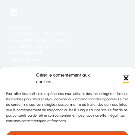
Idhéa SAS
4 rue des Épices – ZA du Canal
67270 HOCHFELDEN – France
Tél. : +33 (0)3 88 91 77 91
Nous connaître
Nos engagements
Restauration
Gérer le consentement aux
Industrie
cookies
Grande distribution
Nous rejoindre
Pour offrir les meilleures expériences, nous utilisons des technologies telles que
Télécharger la plaquette IDHÉA
les cookies pour stocker et/ou accéder aux informations des appareils. Le fait
Plan du site
de consentir à ces technologies nous permettra de traiter des données telles
Contact
que le comportement de navigation ou les ID uniques sur ce site. Le fait de ne
pas consentir ou de retirer son consentement peut avoir un effet négatif sur
certaines caractéristiques et fonctions.