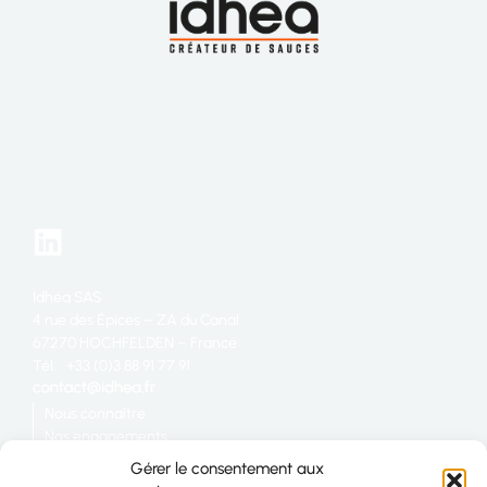
Idhéa SAS
4 rue des Épices – ZA du Canal
67270 HOCHFELDEN – France
Tél. : +33 (0)3 88 91 77 91
Nous connaître
Nos engagements
Restauration
Gérer le consentement aux
Industrie