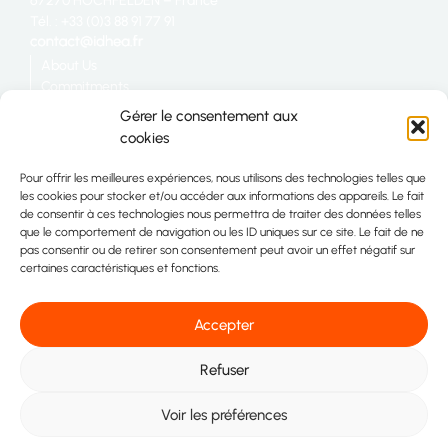
67270 HOCHFELDEN – France
Tél. : +33 (0)3 88 91 77 91
About Us
Commitments
Catering
Gérer le consentement aux
Industry
cookies
Retail
Join us
Pour offrir les meilleures expériences, nous utilisons des technologies telles que
Site map
les cookies pour stocker et/ou accéder aux informations des appareils. Le fait
Contact
de consentir à ces technologies nous permettra de traiter des données telles
que le comportement de navigation ou les ID uniques sur ce site. Le fait de ne
pas consentir ou de retirer son consentement peut avoir un effet négatif sur
certaines caractéristiques et fonctions.
Accepter
Refuser
2026 Idhéa. All rights reserved
Voir les préférences
Legal information
Privacy Policy