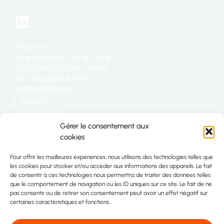
Idhéa SAS
4 rue des Épices – ZA du Canal
67270 HOCHFELDEN – France
Tél. : +33 (0)3 88 91 77 91
About Us
Commitments
Catering
Gérer le consentement aux
Industry
cookies
Retail
Join us
Pour offrir les meilleures expériences, nous utilisons des technologies telles que
Site map
les cookies pour stocker et/ou accéder aux informations des appareils. Le fait
Contact
de consentir à ces technologies nous permettra de traiter des données telles
que le comportement de navigation ou les ID uniques sur ce site. Le fait de ne
pas consentir ou de retirer son consentement peut avoir un effet négatif sur
certaines caractéristiques et fonctions.