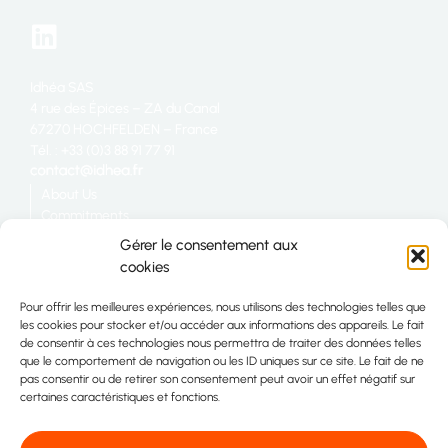
Idhéa SAS
4 rue des Épices – ZA du Canal
67270 HOCHFELDEN – France
Tél. : +33 (0)3 88 91 77 91
About Us
Commitments
Catering
Gérer le consentement aux
Industry
cookies
Retail
Join us
Pour offrir les meilleures expériences, nous utilisons des technologies telles que
Site map
les cookies pour stocker et/ou accéder aux informations des appareils. Le fait
Contact
de consentir à ces technologies nous permettra de traiter des données telles
que le comportement de navigation ou les ID uniques sur ce site. Le fait de ne
pas consentir ou de retirer son consentement peut avoir un effet négatif sur
certaines caractéristiques et fonctions.