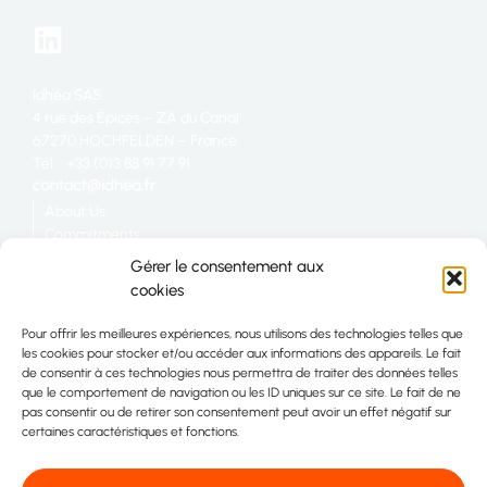
Idhéa SAS
4 rue des Épices – ZA du Canal
67270 HOCHFELDEN – France
Tél. : +33 (0)3 88 91 77 91
About Us
Commitments
Catering
Gérer le consentement aux
Industry
cookies
Retail
Join us
Pour offrir les meilleures expériences, nous utilisons des technologies telles que
Site map
les cookies pour stocker et/ou accéder aux informations des appareils. Le fait
Contact
de consentir à ces technologies nous permettra de traiter des données telles
que le comportement de navigation ou les ID uniques sur ce site. Le fait de ne
pas consentir ou de retirer son consentement peut avoir un effet négatif sur
certaines caractéristiques et fonctions.