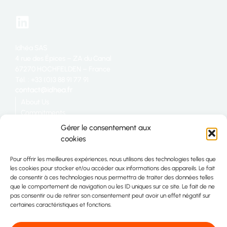
Idhéa SAS
4 rue des Épices – ZA du Canal
67270 HOCHFELDEN – France
Tél. : +33 (0)3 88 91 77 91
About Us
Commitments
Catering
Gérer le consentement aux
Industry
cookies
Retail
Join us
Pour offrir les meilleures expériences, nous utilisons des technologies telles que
Site map
les cookies pour stocker et/ou accéder aux informations des appareils. Le fait
Contact
de consentir à ces technologies nous permettra de traiter des données telles
que le comportement de navigation ou les ID uniques sur ce site. Le fait de ne
pas consentir ou de retirer son consentement peut avoir un effet négatif sur
certaines caractéristiques et fonctions.