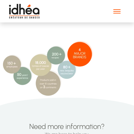
Idhea_en_chiffres_EN
Need more information?