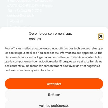
4 rue des Épices – ZA du Canal
67270 HOCHFELDEN – France
Tél. : +33 (0)3 88 91 77 91
About Us
Commitments
Catering
Gérer le consentement aux
Industry
cookies
Retail
Join us
Pour offrir les meilleures expériences, nous utilisons des technologies telles que
Site map
les cookies pour stocker et/ou accéder aux informations des appareils. Le fait
Contact
de consentir à ces technologies nous permettra de traiter des données telles
que le comportement de navigation ou les ID uniques sur ce site. Le fait de ne
pas consentir ou de retirer son consentement peut avoir un effet négatif sur
certaines caractéristiques et fonctions.
Accepter
Refuser
2026 Idhéa. All rights reserved
Voir les préférences
Legal information