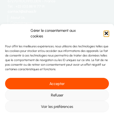
67270 HOCHFELDEN – France
Tél. : +33 (0)3 88 91 77 91
About Us
Commitments
Catering
Gérer le consentement aux
Industry
cookies
Retail
Join us
Pour offrir les meilleures expériences, nous utilisons des technologies telles que
Site map
les cookies pour stocker et/ou accéder aux informations des appareils. Le fait
Contact
de consentir à ces technologies nous permettra de traiter des données telles
que le comportement de navigation ou les ID uniques sur ce site. Le fait de ne
pas consentir ou de retirer son consentement peut avoir un effet négatif sur
certaines caractéristiques et fonctions.
Accepter
Refuser
2026 Idhéa. All rights reserved
Voir les préférences
Legal information
Privacy Policy