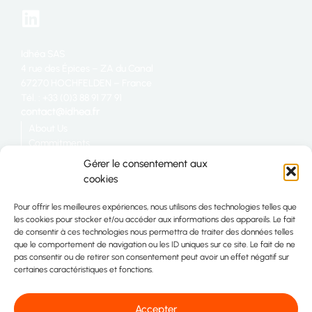
Idhéa SAS
4 rue des Épices – ZA du Canal
67270 HOCHFELDEN – France
Tél. : +33 (0)3 88 91 77 91
About Us
Commitments
Catering
Gérer le consentement aux
Industry
cookies
Retail
Join us
Pour offrir les meilleures expériences, nous utilisons des technologies telles que
Site map
les cookies pour stocker et/ou accéder aux informations des appareils. Le fait
Contact
de consentir à ces technologies nous permettra de traiter des données telles
que le comportement de navigation ou les ID uniques sur ce site. Le fait de ne
pas consentir ou de retirer son consentement peut avoir un effet négatif sur
certaines caractéristiques et fonctions.
Accepter