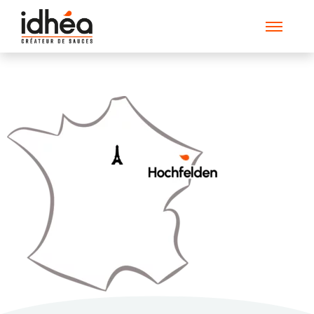
carte_france-Idhea