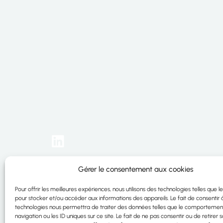
Abo
Idhéa SAS
Gérer le consentement aux cookies
Com
4 rue des Épices – ZA du Canal
Cat
67270 HOCHFELDEN – France
Pour offrir les meilleures expériences, nous utilisons des technologies telles que l
Tél. : +33 (0)3 88 91 77 91
pour stocker et/ou accéder aux informations des appareils. Le fait de consentir 
technologies nous permettra de traiter des données telles que le comportemen
navigation ou les ID uniques sur ce site. Le fait de ne pas consentir ou de retirer 
2026 Idhéa. All rights reserved