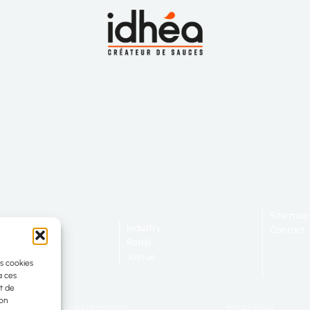
Site map
ut Us
Industry
Contact
mitments
Retail
ering
Join us
es cookies
à ces
t de
son
Legal information
Privacy Policy