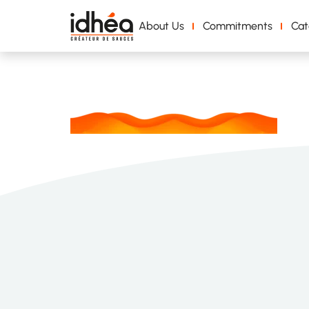
About Us
Commitments
Cat
Waves_foote