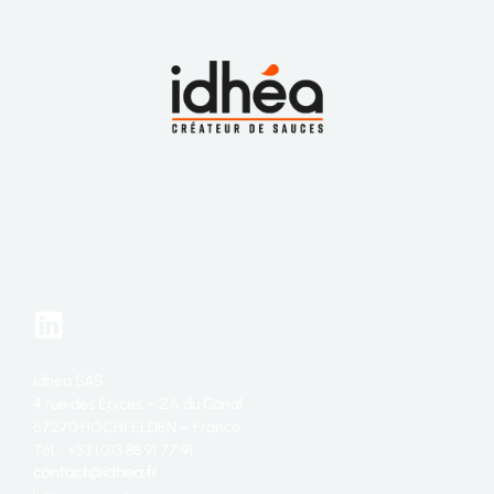
Idhéa SAS
4 rue des Épices – ZA du Canal
67270 HOCHFELDEN – France
Tél. : +33 (0)3 88 91 77 91