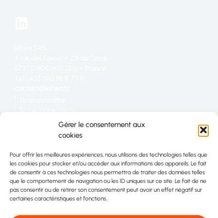
Idhéa SAS
4 rue des Épices – ZA du Canal
67270 HOCHFELDEN – France
Tél. : +33 (0)3 88 91 77 91
Nous connaître
Nos engagements
Restauration
Gérer le consentement aux
Industrie
cookies
Grande distribution
Nous rejoindre
Pour offrir les meilleures expériences, nous utilisons des technologies telles que
Télécharger la plaquette IDHÉA
les cookies pour stocker et/ou accéder aux informations des appareils. Le fait
Plan du site
de consentir à ces technologies nous permettra de traiter des données telles
Contact
que le comportement de navigation ou les ID uniques sur ce site. Le fait de ne
pas consentir ou de retirer son consentement peut avoir un effet négatif sur
certaines caractéristiques et fonctions.