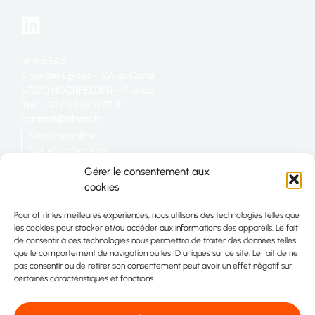
Idhéa SAS
4 rue des Épices – ZA du Canal
67270 HOCHFELDEN – France
Tél. : +33 (0)3 88 91 77 91
Nous connaître
Nos engagements
Restauration
Gérer le consentement aux
Industrie
cookies
Grande distribution
Nous rejoindre
Pour offrir les meilleures expériences, nous utilisons des technologies telles que
Télécharger la plaquette IDHÉA
les cookies pour stocker et/ou accéder aux informations des appareils. Le fait
Plan du site
de consentir à ces technologies nous permettra de traiter des données telles
Contact
que le comportement de navigation ou les ID uniques sur ce site. Le fait de ne
pas consentir ou de retirer son consentement peut avoir un effet négatif sur
certaines caractéristiques et fonctions.