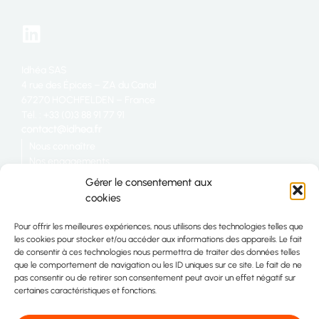
Idhéa SAS
4 rue des Épices – ZA du Canal
67270 HOCHFELDEN – France
Tél. : +33 (0)3 88 91 77 91
Nous connaître
Nos engagements
Restauration
Gérer le consentement aux
Industrie
cookies
Grande distribution
Nous rejoindre
Pour offrir les meilleures expériences, nous utilisons des technologies telles que
Télécharger la plaquette IDHÉA
les cookies pour stocker et/ou accéder aux informations des appareils. Le fait
Plan du site
de consentir à ces technologies nous permettra de traiter des données telles
Contact
que le comportement de navigation ou les ID uniques sur ce site. Le fait de ne
pas consentir ou de retirer son consentement peut avoir un effet négatif sur
certaines caractéristiques et fonctions.