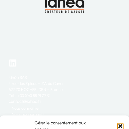
Idhéa SAS
4 rue des Épices – ZA du Canal
67270 HOCHFELDEN – France
Tél. : +33 (0)3 88 91 77 91
Nous connaître
Nos engagements
Restauration
Gérer le consentement aux
Industrie