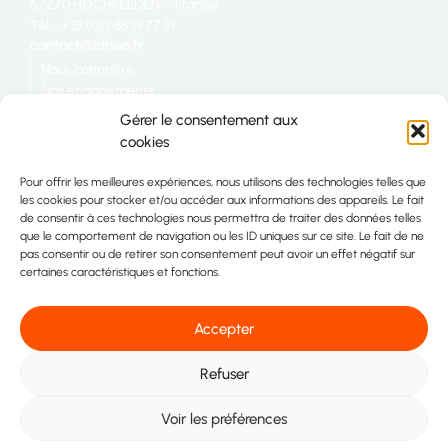
67270 HOCHFELDEN – France
Tél. : +33 (0)3 88 91 77 91
Nous connaître
Nos engagements
Restauration
Gérer le consentement aux
Industrie
cookies
Grande distribution
Nous rejoindre
Pour offrir les meilleures expériences, nous utilisons des technologies telles que
Télécharger la plaquette IDHÉA
les cookies pour stocker et/ou accéder aux informations des appareils. Le fait
Plan du site
de consentir à ces technologies nous permettra de traiter des données telles
Contact
que le comportement de navigation ou les ID uniques sur ce site. Le fait de ne
pas consentir ou de retirer son consentement peut avoir un effet négatif sur
certaines caractéristiques et fonctions.
Accepter
Refuser
© 2026 Idhéa. Tous droits réservés
Voir les préférences
Mentions légales
Politique de confidentialité