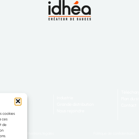
Téléchar
s connaître
Industrie
Plan du si
 engagements
Grande distribution
Contact
tauration
Nous rejoindre
es cookies
à ces
t de
son
Mentions légales
Politique de confidentialité
ons.