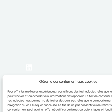
Nou
Idhéa SAS
Gérer le consentement aux cookies
Nos
4 rue des Épices – ZA du Canal
Res
67270 HOCHFELDEN – France
Pour offrir les meilleures expériences, nous utilisons des technologies telles que l
Tél. : +33 (0)3 88 91 77 91
pour stocker et/ou accéder aux informations des appareils. Le fait de consentir 
technologies nous permettra de traiter des données telles que le comportemen
navigation ou les ID uniques sur ce site. Le fait de ne pas consentir ou de retirer 
© 2026 Idhéa. Tous droits réservés
consentement peut avoir un effet négatif sur certaines caractéristiques et foncti