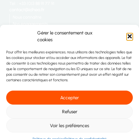
Tél. : +33 (0)3 88 91 77 91
Nous connaître
Nos engagements
Restauration
Gérer le consentement aux
Industrie
cookies
Grande distribution
Nous rejoindre
Pour offrir les meilleures expériences, nous utilisons des technologies telles que
Télécharger la plaquette IDHÉA
les cookies pour stocker et/ou accéder aux informations des appareils. Le fait
Plan du site
de consentir à ces technologies nous permettra de traiter des données telles
Contact
que le comportement de navigation ou les ID uniques sur ce site. Le fait de ne
pas consentir ou de retirer son consentement peut avoir un effet négatif sur
certaines caractéristiques et fonctions.
Accepter
Refuser
© 2026 Idhéa. Tous droits réservés
Voir les préférences
Mentions légales
Politique de confidentialité